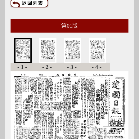
第
01
版
-1-
-2-
-3-
-4-