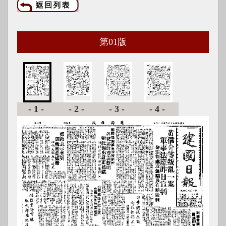
第
01
版
-1-
-2-
-3-
-4-