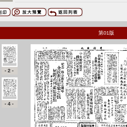
第
01
版
-2-
-4-