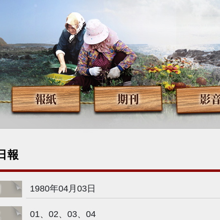
報紙
期刊
影
日報
期
1980年04月03日
次
01、02、03、04