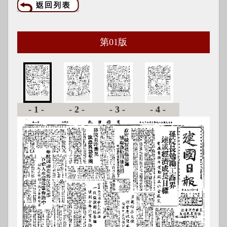
第
01
版
-1-
-2-
-3-
-4-