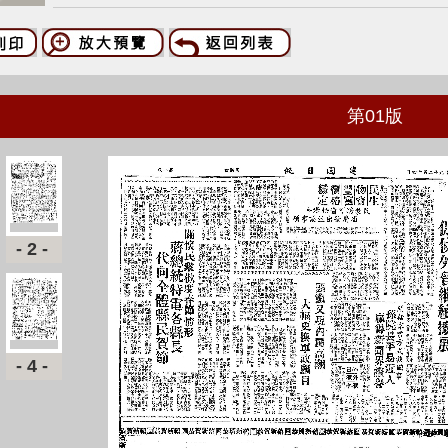
第
01
版
-2-
-4-