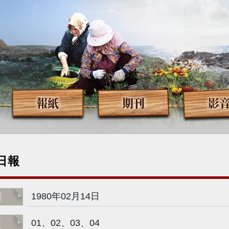
報紙
期刊
影
日報
期
1980年02月14日
次
01、02、03、04