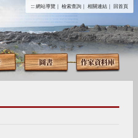
:::
網站導覽
｜
檢索查詢
｜
相關連結
｜
回首頁
音
圖書
作家資料庫