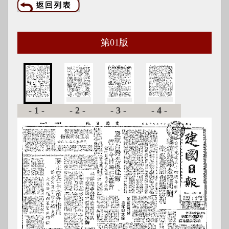
第
01
版
-1-
-2-
-3-
-4-