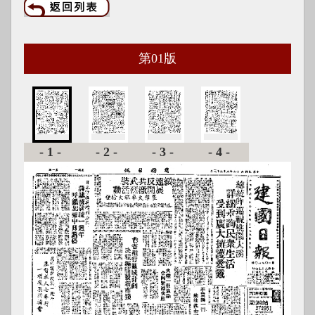
第
01
版
-1-
-2-
-3-
-4-