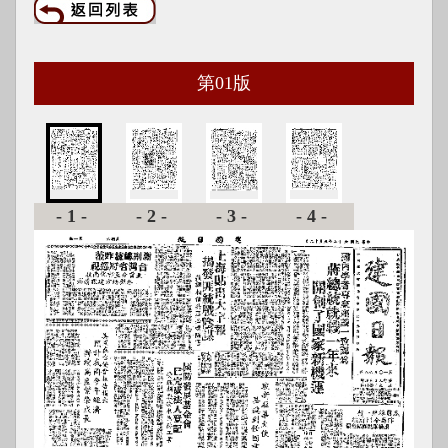
第
01
版
-1-
-2-
-3-
-4-