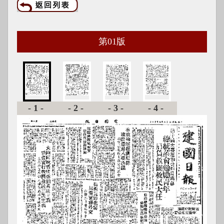
第
01
版
-1-
-2-
-3-
-4-