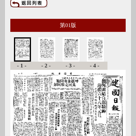
第
01
版
-1-
-2-
-3-
-4-