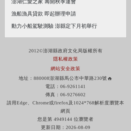
澎湖仁愛之家 籌開秋季運會
漁船漁具貸款 即起辦理申請
動力小船駕駛測驗 澎縣定下月初舉行
2012©澎湖縣政府文化局版權所有
隱私權政策
網站安全政策
地址：880008澎湖縣馬公市中華路230號
電話：06-9261141
傳真：06-9276602
請用Edge、Chrome或firefox及1024*768解析度瀏覽本
網頁
您是第 4949144 位瀏覽者
更新日期：2026-08-09