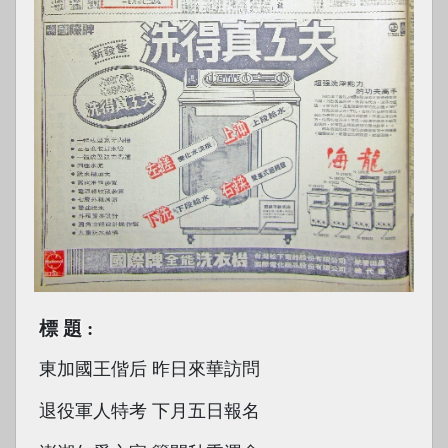
標題
東加國王偕后 昨日來華訪問
退役軍人特考 下月五日報名