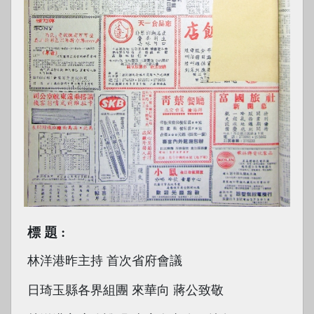
標題
林洋港昨主持 首次省府會議
日琦玉縣各界組團 來華向 蔣公致敬