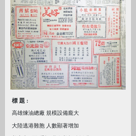
標題
高雄煉油總廠 規模設備龐大
大陸逃港難胞 人數顯著增加