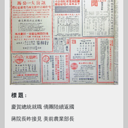
標題
慶賀總統就職 僑團陸續返國
蔣院長昨接見 美前農業部長