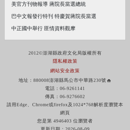
美官方刊物報導 蔣院長當選總統
巴中文報發行特刊 特慶賀蔣院長當選
中正國中舉行 匪情資料觀摩
2012©澎湖縣政府文化局版權所有
隱私權政策
網站安全政策
地址：880008澎湖縣馬公市中華路230號
電話：06-9261141
傳真：06-9276602
請用Edge、Chrome或firefox及1024*768解析度瀏覽本
網頁
您是第 4946403 位瀏覽者
更新日期：2026-08-09