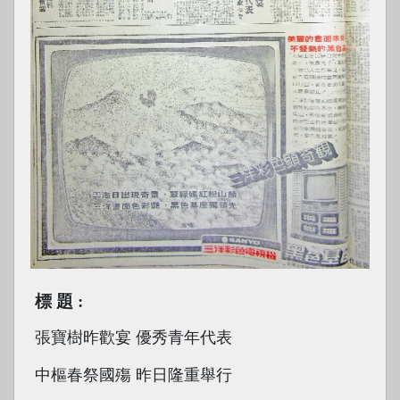
標題
張寶樹昨歡宴 優秀青年代表
中樞春祭國殤 昨日隆重舉行