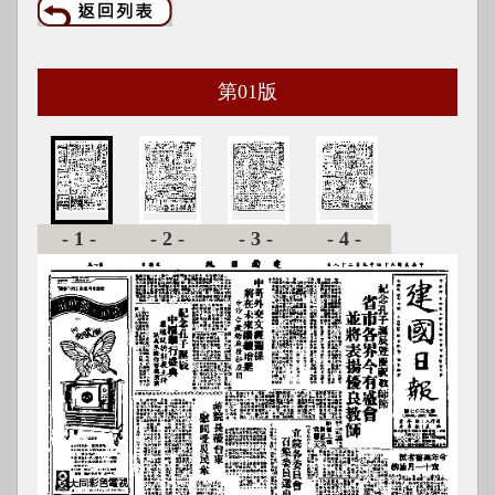
第
01
版
-1-
-2-
-3-
-4-