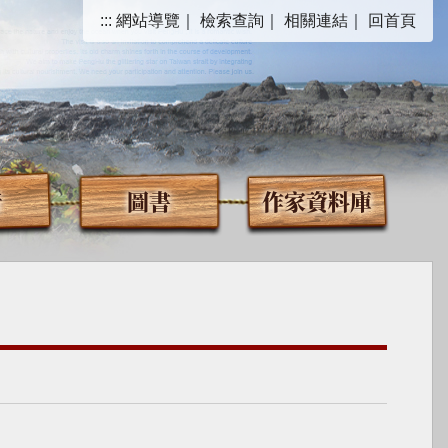
:::
網站導覽
｜
檢索查詢
｜
相關連結
｜
回首頁
音
圖書
作家資料庫