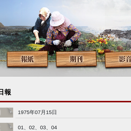
報紙
期刊
影
日報
期
1975年07月15日
次
01、02、03、04