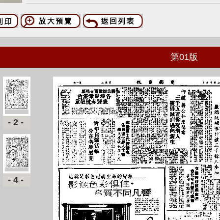
第
01
版
-2-
-4-