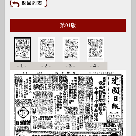
第
01
版
-1-
-2-
-3-
-4-