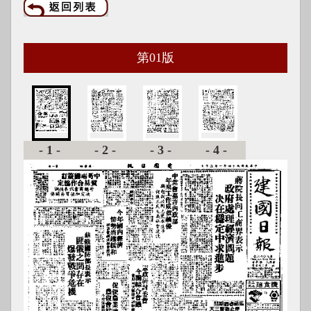
第
01
版
-1-
-2-
-3-
-4-