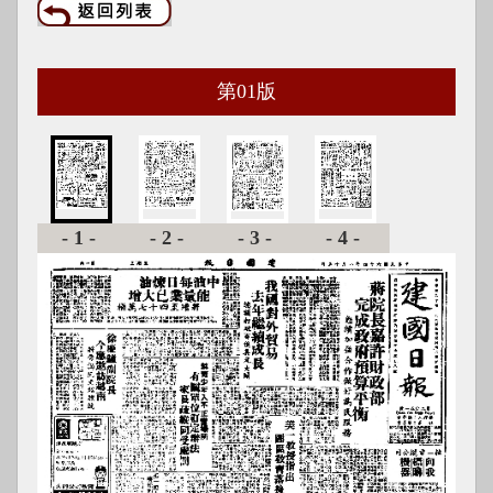
第
01
版
-1-
-2-
-3-
-4-