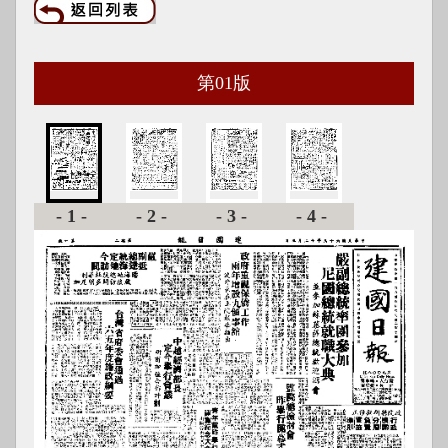
第
01
版
-1-
-2-
-3-
-4-