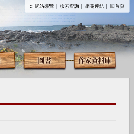
:::
網站導覽
｜
檢索查詢
｜
相關連結
｜
回首頁
音
圖書
作家資料庫