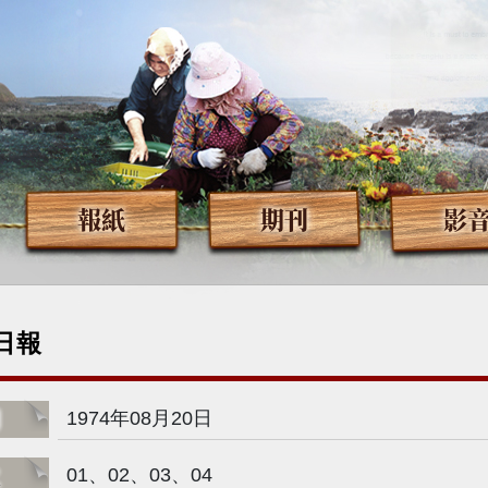
報紙
期刊
影
日報
期
1974年08月20日
次
01、02、03、04