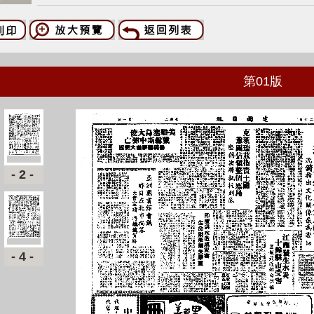
第
01
版
-2-
-4-