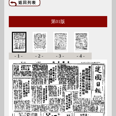
第
01
版
-1-
-2-
-3-
-4-