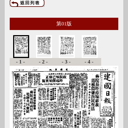
第
01
版
-1-
-2-
-3-
-4-