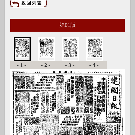
第
01
版
-1-
-2-
-3-
-4-