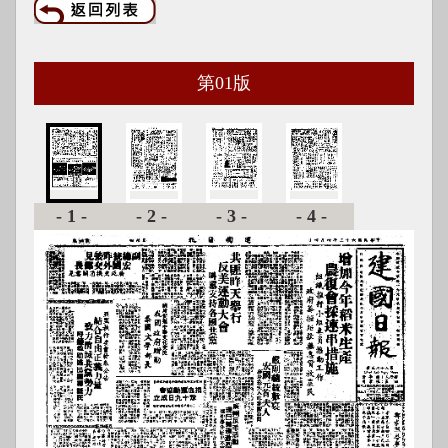
第
01
版
-1-
-2-
-3-
-4-