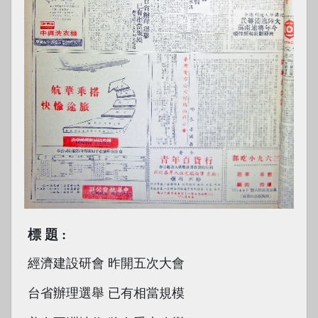
標題
經濟建設研會 昨開五次大會
台省辦理選舉 已有相當規模