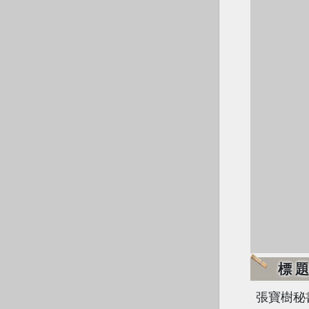
標
張寶樹秘