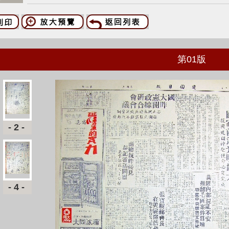
第
01
版
-2-
-4-