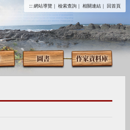
:::
網站導覽
｜
檢索查詢
｜
相關連結
｜
回首頁
音
圖書
作家資料庫