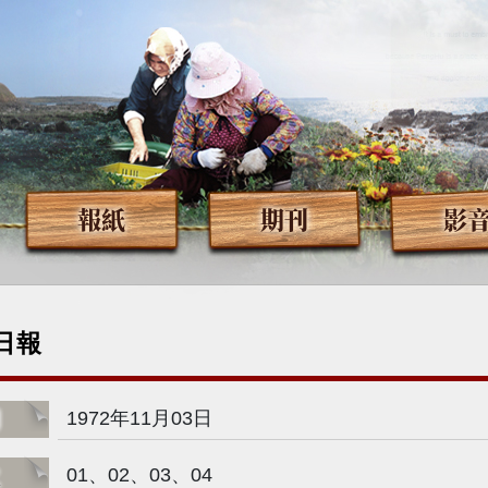
報紙
期刊
影
日報
期
1972年11月03日
次
01、02、03、04