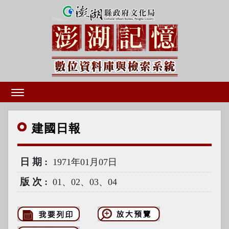
建國
日報
日期
1971年01月07日
版次
01、02、03、04