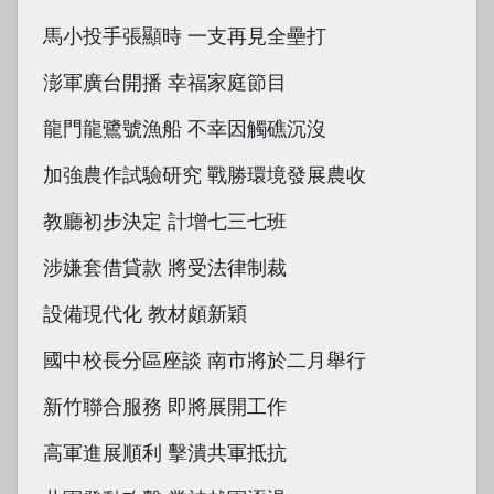
馬小投手張顯時 一支再見全壘打
澎軍廣台開播 幸福家庭節目
龍門龍鷺號漁船 不幸因觸礁沉沒
加強農作試驗研究 戰勝環境發展農收
教廳初步決定 計增七三七班
涉嫌套借貸款 將受法律制裁
設備現代化 教材頗新穎
國中校長分區座談 南市將於二月舉行
新竹聯合服務 即將展開工作
高軍進展順利 擊潰共軍抵抗