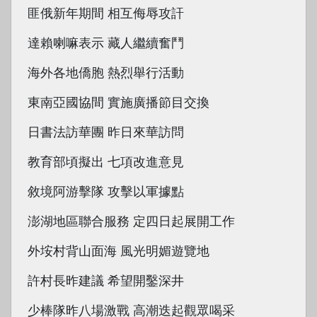
匪俄新年期間 相互侮辱攻訐
達賴喇嘛表示 藏人繼續奮鬥
海外各地僑胞 熱烈舉行活動
東南亞國協間 實施廣播節目交換
日書法訪華團 昨日來華訪問
教育部頃擬出 七項改進意見
敘境阿游擊隊 攻擊以軍據點
澎湖地區聯合服務 定四日起展開工作
外垵村背山面海 風光明媚遊覽地
許村長昨建議 希望開鑿深井
少棒隊昨八場激戰 高潮迭起觀眾喝采