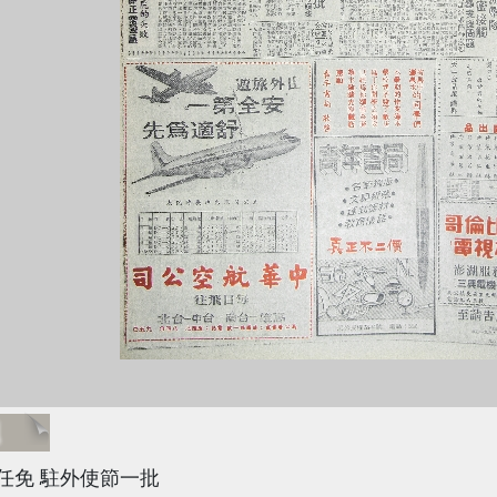
題
任免 駐外使節一批