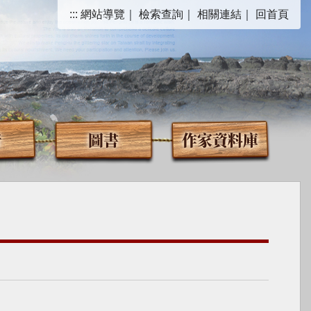
:::
網站導覽
｜
檢索查詢
｜
相關連結
｜
回首頁
音
圖書
作家資料庫