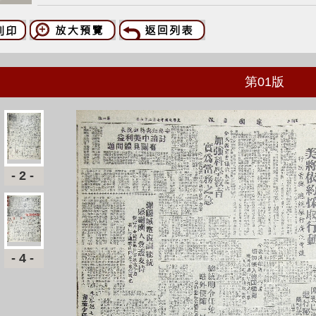
第
01
版
-2-
-4-