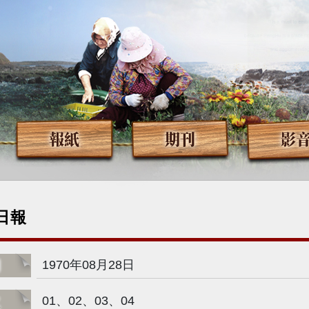
報紙
期刊
影
日報
期
1970年08月28日
次
01、02、03、04