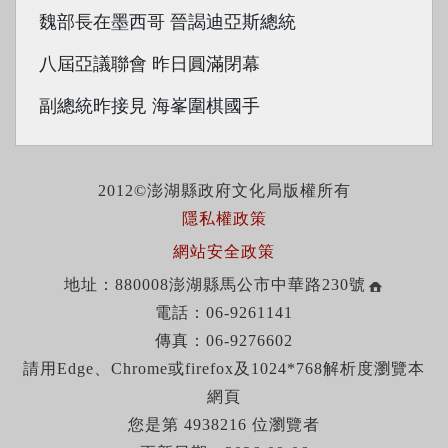
魏部長在墨西哥 晉謁迪亞斯總統
八屆亞議聯會 昨日圓滿閉幕
副總統昨接見 海峯圍棋國手
2012©澎湖縣政府文化局版權所有
隱私權政策
網站安全政策
地址：880008澎湖縣馬公市中華路230號
電話：06-9261141
傳真：06-9276602
請用Edge、Chrome或firefox及1024*768解析度瀏覽本
網頁
您是第 4938216 位瀏覽者