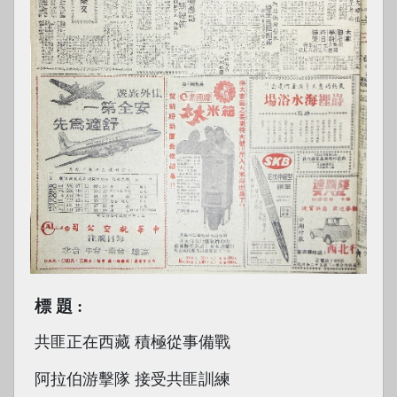
標題
共匪正在西藏 積極從事備戰
阿拉伯游擊隊 接受共匪訓練