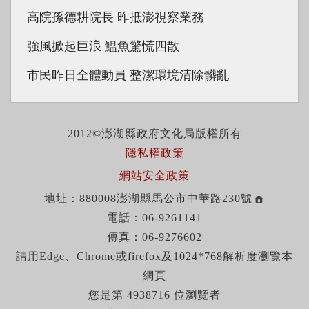
高院孫德耕院長 昨抵澎視察業務
強風掀起巨浪 鰛魚驚慌四散
市民昨日全體動員 整潔環境清除髒亂
2012©澎湖縣政府文化局版權所有
隱私權政策
網站安全政策
地址：880008澎湖縣馬公市中華路230號
電話：06-9261141
傳真：06-9276602
請用Edge、Chrome或firefox及1024*768解析度瀏覽本
網頁
您是第 4938716 位瀏覽者