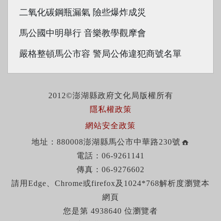
二氧化碳鋼瓶漏氣 險些爆炸成災
馬公國中明舉行 音樂教學觀摩會
嚴格整頓馬公市容 警局公佈違犯商號名單
2012©澎湖縣政府文化局版權所有
隱私權政策
網站安全政策
地址：880008澎湖縣馬公市中華路230號
電話：06-9261141
傳真：06-9276602
請用Edge、Chrome或firefox及1024*768解析度瀏覽本
網頁
您是第 4938640 位瀏覽者