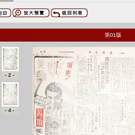
第
01
版
-2-
-4-