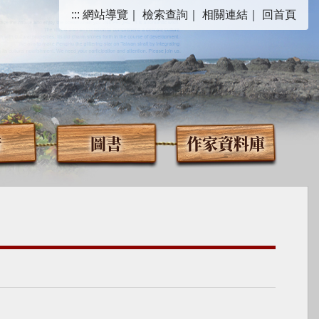
:::
網站導覽
｜
檢索查詢
｜
相關連結
｜
回首頁
音
圖書
作家資料庫