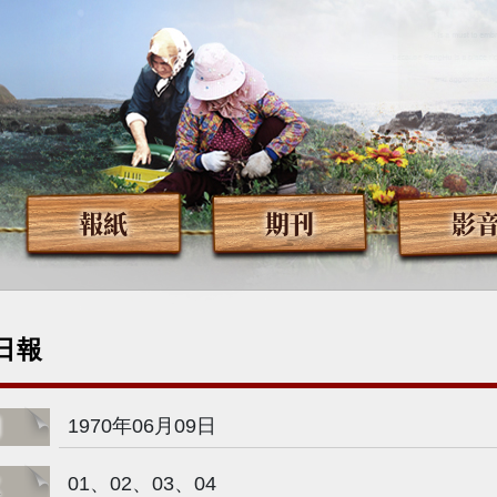
報紙
期刊
影
日報
期
1970年06月09日
次
01、02、03、04