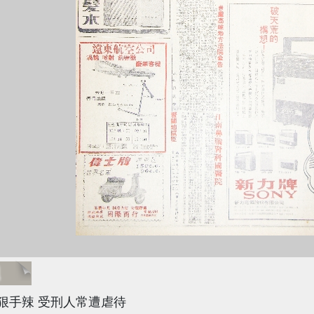
題
狠手辣 受刑人常遭虐待