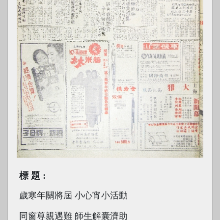
標題
歲寒年關將屆 小心宵小活動
同窗尊親遇難 師生解囊濟助