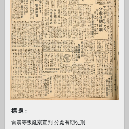
標題
雷震等叛亂案宣判 分處有期徒刑