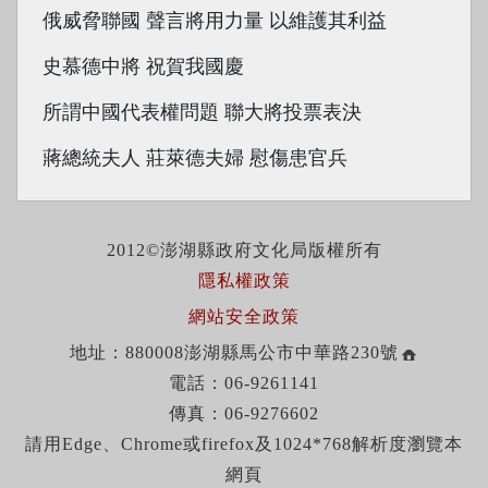
俄威脅聯國 聲言將用力量 以維護其利益
史慕德中將 祝賀我國慶
所謂中國代表權問題 聯大將投票表決
蔣總統夫人 莊萊德夫婦 慰傷患官兵
2012©澎湖縣政府文化局版權所有
隱私權政策
網站安全政策
地址：880008澎湖縣馬公市中華路230號
電話：06-9261141
傳真：06-9276602
請用Edge、Chrome或firefox及1024*768解析度瀏覽本
網頁