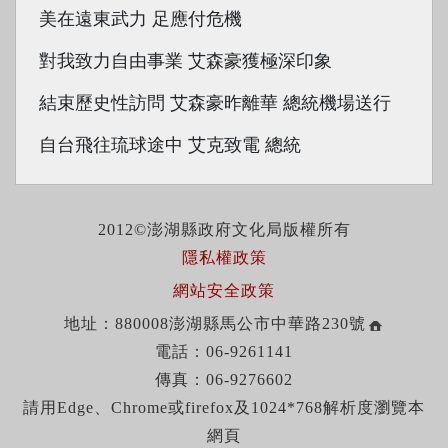
美在遠東武力 足應付危機
對我致力自由事業 艾森豪獲極深印象
結束歷史性訪問 艾森豪昨離華 總統機場送行
自台飛往琉球途中 艾克致電 總統
2012©澎湖縣政府文化局版權所有
隱私權政策
網站安全政策
地址：880008澎湖縣馬公市中華路230號
電話：06-9261141
傳真：06-9276602
請用Edge、Chrome或firefox及1024*768解析度瀏覽本
網頁