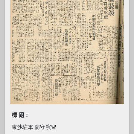
標題
東沙駐軍 防守演習