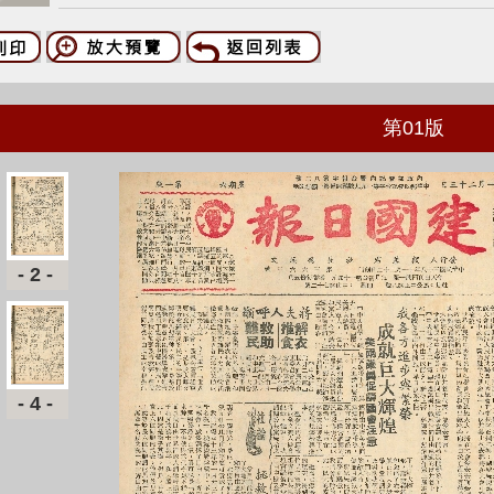
第
01
版
-2-
-4-