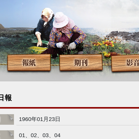
報紙
期刊
影
日報
期
1960年01月23日
次
01、02、03、04