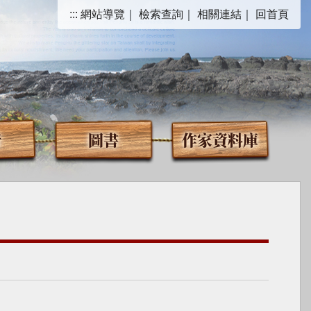
:::
網站導覽
｜
檢索查詢
｜
相關連結
｜
回首頁
音
圖書
作家資料庫