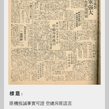
標題
匪機投誠事實可證 空總斥匪謊言