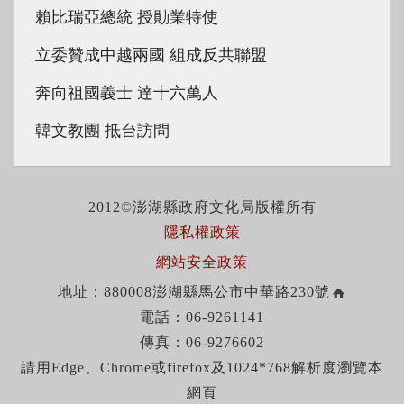
賴比瑞亞總統 授勛業特使
立委贊成中越兩國 組成反共聯盟
奔向祖國義士 達十六萬人
韓文教團 抵台訪問
2012©澎湖縣政府文化局版權所有
隱私權政策
網站安全政策
地址：880008澎湖縣馬公市中華路230號
電話：06-9261141
傳真：06-9276602
請用Edge、Chrome或firefox及1024*768解析度瀏覽本
網頁