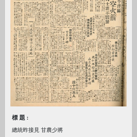
標題
總統昨接見 甘農少將