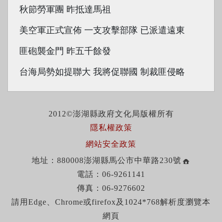
秋節勞軍團 昨抵達馬祖
美空軍正式宣佈 一支攻擊部隊 已派遣遠東
匪砲襲金門 昨五千餘發
台海局勢如提聯大 我將促聯國 制裁匪侵略
2012©澎湖縣政府文化局版權所有
隱私權政策
網站安全政策
地址：880008澎湖縣馬公市中華路230號
電話：06-9261141
傳真：06-9276602
請用Edge、Chrome或firefox及1024*768解析度瀏覽本
網頁