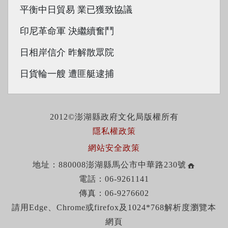
平衡中日貿易 業已獲致協議
印尼革命軍 決繼續奮鬥
日相岸信介 昨解散眾院
日貨輪一艘 遭匪艇逮捕
2012©澎湖縣政府文化局版權所有
隱私權政策
網站安全政策
地址：880008澎湖縣馬公市中華路230號
電話：06-9261141
傳真：06-9276602
請用Edge、Chrome或firefox及1024*768解析度瀏覽本
網頁