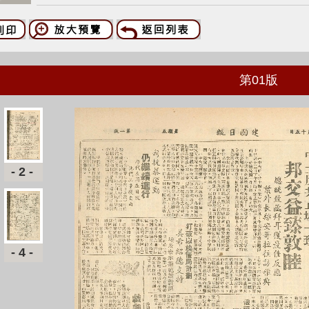
第
01
版
-2-
-4-