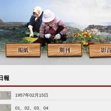
報紙
期刊
影
日報
期
1957年02月15日
次
01、02、03、04