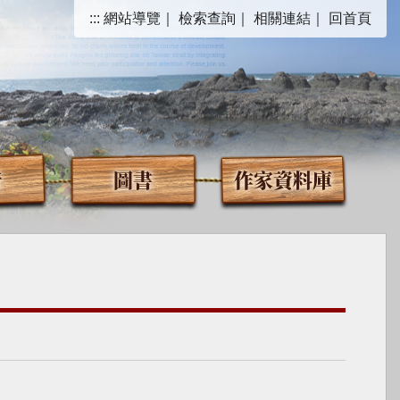
:::
網站導覽
｜
檢索查詢
｜
相關連結
｜
回首頁
音
圖書
作家資料庫