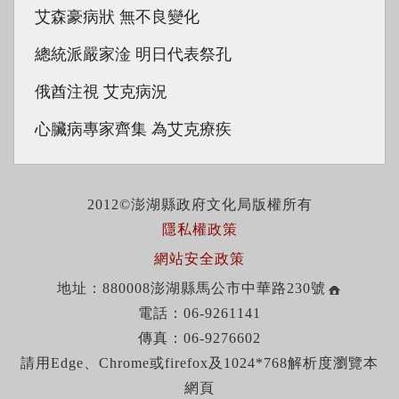
艾森豪病狀 無不良變化
總統派嚴家淦 明日代表祭孔
俄酋注視 艾克病況
心臟病專家齊集 為艾克療疾
2012©澎湖縣政府文化局版權所有
隱私權政策
網站安全政策
地址：880008澎湖縣馬公市中華路230號
電話：06-9261141
傳真：06-9276602
請用Edge、Chrome或firefox及1024*768解析度瀏覽本
網頁