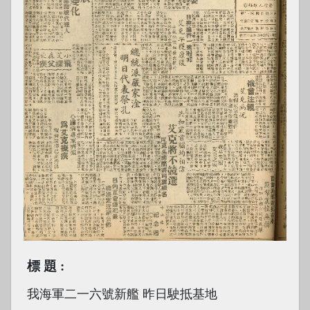
標題
我海軍二一六號新艦 昨日駛抵基地