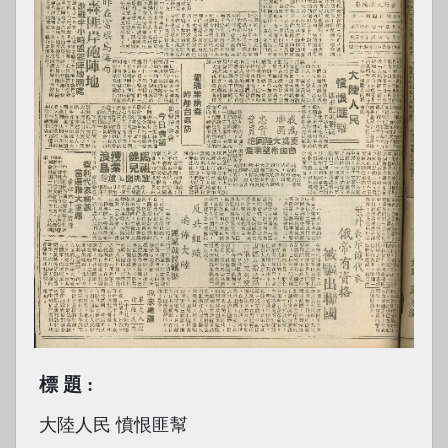
標題
大陸人民 憤恨匪幫