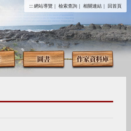
:::
網站導覽
｜
檢索查詢
｜
相關連結
｜
回首頁
音
圖書
作家資料庫