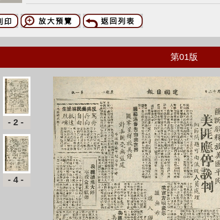
第
01
版
-2-
-4-