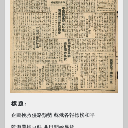
標題
企圖挽救侵略頹勢 蘇俄各報標榜和平
乾海帶換豆餅 匪日開始易貨