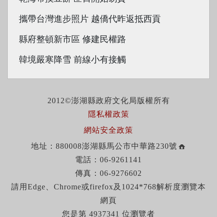
攜帶台灣進步照片 越僑代昨返抵西貢
縣府整頓新市區 修建民權路
韓境嚴寒降雪 前線小有接觸
2012©澎湖縣政府文化局版權所有
隱私權政策
網站安全政策
地址：880008澎湖縣馬公市中華路230號
電話：06-9261141
傳真：06-9276602
請用Edge、Chrome或firefox及1024*768解析度瀏覽本
網頁
您是第 4937341 位瀏覽者