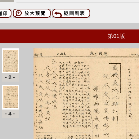
第
01
版
-2-
-4-