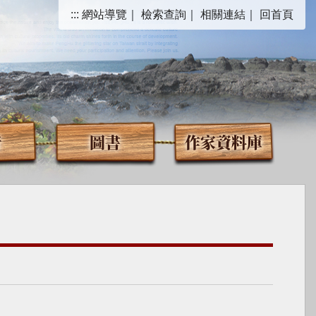
:::
網站導覽
｜
檢索查詢
｜
相關連結
｜
回首頁
音
圖書
作家資料庫