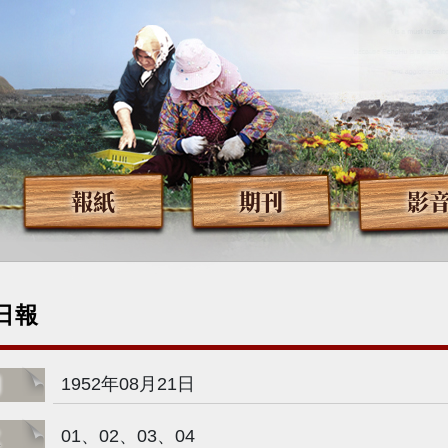
報紙
期刊
影
日報
期
1952年08月21日
次
01、02、03、04